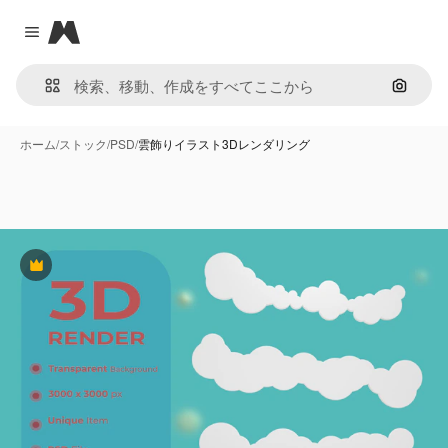
Magnific
Close menu
画像で
ホーム
/
ストック
/
PSD
/
雲飾りイラスト3Dレンダリング
Premium