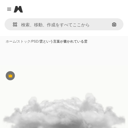
Magnific
Close menu
画像で
ホーム
/
ストック
/
PSD
/
雲という言葉が書かれている雲
Premium