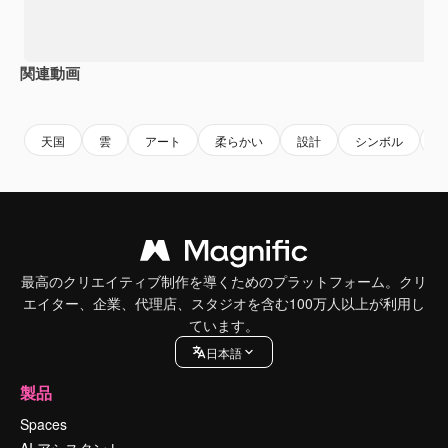
関連動画
Premium
Premium
Premium
Premium
天国
雲
アート
柔らかい
設計
シンボル
最高のクリエイティブ制作を導くためのプラットフォーム。クリ
エイター、企業、代理店、スタジオを含む100万人以上が利用し
ています。
日本語
製品
Spaces