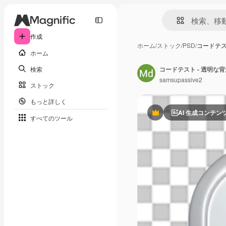
作成
ホーム
/
ストック
/
PSD
/
コードテス
ホーム
検索
コードテスト - 透明な
samsupassive2
ストック
もっと詳しく
AI 生成コンテン
Premium
すべてのツール