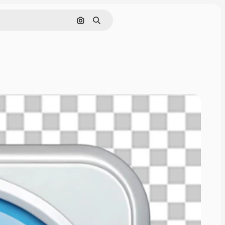
画像で検索
検索