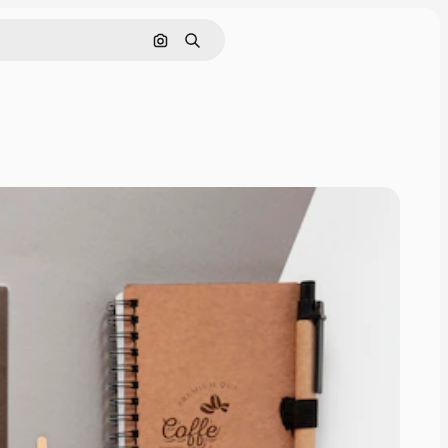
画像で検索
検索