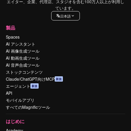
エイター、企業、代理店、スタジオを含む100万人以上が利用し
ています。
日本語
製品
Spaces
AI アシスタント
AI 画像生成ツール
AI 動画生成ツール
AI 音声合成ツール
ストックコンテンツ
Claude/ChatGPT向けMCP
新規
エージェント
新規
API
モバイルアプリ
すべてのMagnificツール
はじめに
Academy