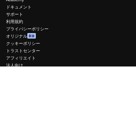
ドキュメント
サポート
利用規約
プライバシーポリシー
オリジナル
新規
クッキーポリシー
トラストセンター
アフィリエイト
法人向け
運営
料金
会社概要
Reviews
採用情報
検索トレンド
ブログ
イベント