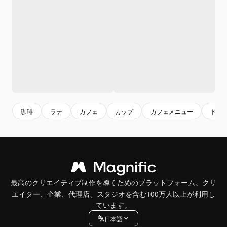
珈琲
ラテ
カフェ
カップ
カフェメニュー
ドリ
最高のクリエイティブ制作を導くためのプラットフォーム。クリ
エイター、企業、代理店、スタジオを含む100万人以上が利用し
ています。
日本語