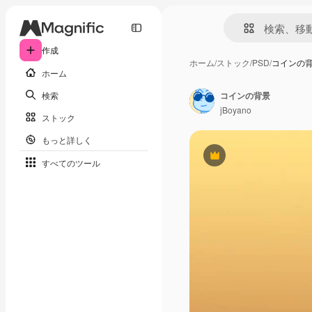
作成
ホーム
/
ストック
/
PSD
/
コインの
ホーム
検索
コインの背景
jBoyano
ストック
もっと詳しく
Premium
すべてのツール