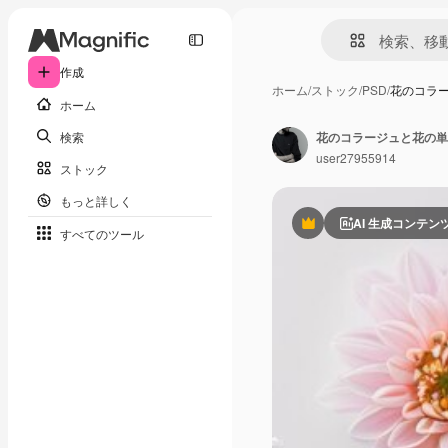
作成
ホーム
/
ストック
/
PSD
/
花のコラ
ホーム
検索
花のコラージュと花の単
user27955914
ストック
もっと詳しく
AI 生成コンテン
Premium
すべてのツール