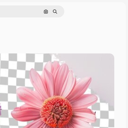
画像で検索
検索