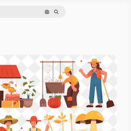
画像で検索
検索