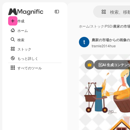
作成
ホーム
/
ストック
/
PSD
/
農家の市
ホーム
検索
農家の市場からの画像の
tramle2014hue
ストック
もっと詳しく
AI 生成コンテン
Premium
すべてのツール