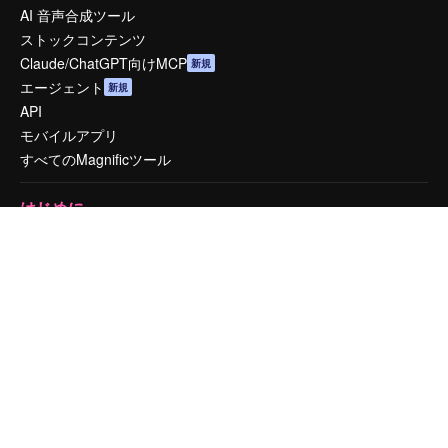
AI 音声合成ツール
ストックコンテンツ
Claude/ChatGPT向けMCP
新規
エージェント
新規
API
モバイルアプリ
すべてのMagnificツール
はじめに
Academy
ドキュメント
サポート
利用規約
プライバシーポリシー
オリジナル
新規
クッキーポリシー
トラストセンター
アフィリエイト