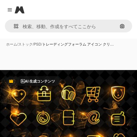
Magnific
Close menu
画像で
ホーム
/
ストック
/
PSD
/
トレーディングフォーラム アイコン クリ…
AI 生成コンテンツ
Premium