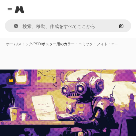
Magnific
Close menu
画像で
ホーム
/
ストック
/
PSD
/
ポスター用のカラー・コミック・フォト・エ…
Premium