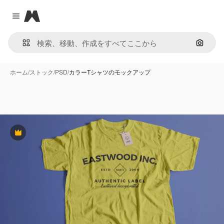
Magnific
Close menu
画像で
ホーム
/
ストック
/
PSD
/
カラーTシャツのモックアップ
Premium