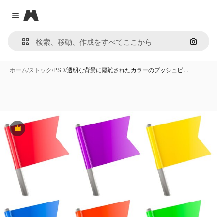
Magnific
Close menu
画像で
ホーム
/
ストック
/
PSD
/
透明な背景に隔離されたカラーのプッシュピ…
Premium