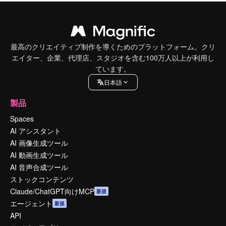
最高のクリエイティブ制作を導くためのプラットフォーム。クリ
エイター、企業、代理店、スタジオを含む100万人以上が利用し
ています。
日本語
製品
Spaces
AI アシスタント
AI 画像生成ツール
AI 動画生成ツール
AI 音声合成ツール
ストックコンテンツ
Claude/ChatGPT向けMCP
新規
エージェント
新規
API