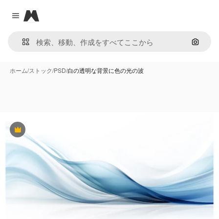
Magnific
Close menu
画像で
ホーム
/
ストック
/
PSD
/
白の透明な背景に色の光の波
Premium