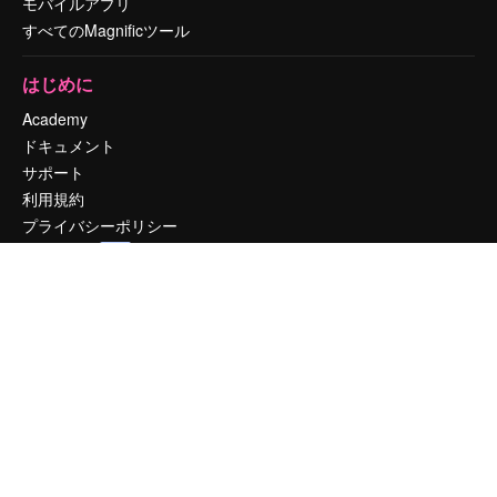
モバイルアプリ
すべてのMagnificツール
はじめに
Academy
ドキュメント
サポート
利用規約
プライバシーポリシー
オリジナル
新規
クッキーポリシー
トラストセンター
アフィリエイト
法人向け
運営
料金
会社概要