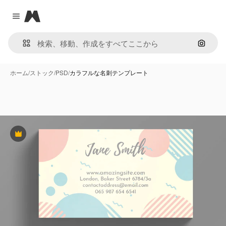
Magnific
Close menu
画像で
ホーム
/
ストック
/
PSD
/
カラフルな名刺テンプレート
Premium