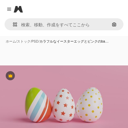
Magnific
Close menu
画像で
ホーム
/
ストック
/
PSD
/
カラフルなイースターエッグとピンクのba…
Premium