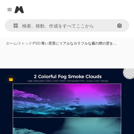
Magnific
Close menu
画像で
ホーム
/
ストック
/
PSD
/
青い背景にリアルなカラフルな霧の煙の雲を…
Premium