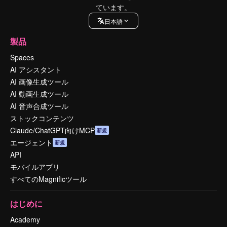
ています。
日本語
製品
Spaces
AI アシスタント
AI 画像生成ツール
AI 動画生成ツール
AI 音声合成ツール
ストックコンテンツ
Claude/ChatGPT向けMCP
新規
エージェント
新規
API
モバイルアプリ
すべてのMagnificツール
はじめに
Academy