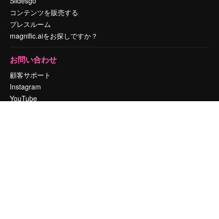
Slidesgo
コンテンツを販売する
プレスルーム
magnific.aiをお探しですか？
お問い合わせ
顧客サポート
Instagram
YouTube
LinkedIn
TikTok
Discord
X
Reddit
Copyright © 2010-
2026
Freepik Company S.L.U.
無断複写・転載を禁じま
す
.