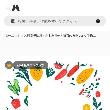
Magnific
Close menu
画像で
ホーム
/
ストック
/
PSD
/
円に並べられた果物と野菜のカラフルな手描…
AI 生成コンテンツ
Premium