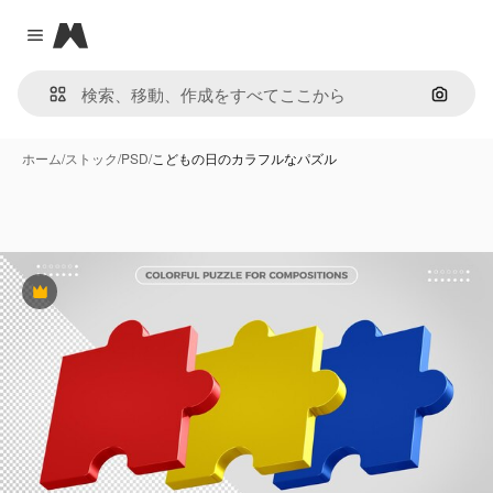
Magnific
Close menu
画像で
ホーム
/
ストック
/
PSD
/
こどもの日のカラフルなパズル
Premium