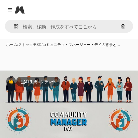
Magnific
Close menu
画像で
ホーム
/
ストック
/
PSD
/
コミュニティ・マネージャー・デイの背景と…
AI 生成コンテンツ
Premium