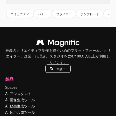
コミュニティ
バナー
フライヤー
テンプレート
ベク
最高のクリエイティブ制作を導くためのプラットフォーム。クリ
エイター、企業、代理店、スタジオを含む100万人以上が利用し
ています。
日本語
製品
Spaces
AI アシスタント
AI 画像生成ツール
AI 動画生成ツール
AI 音声合成ツール