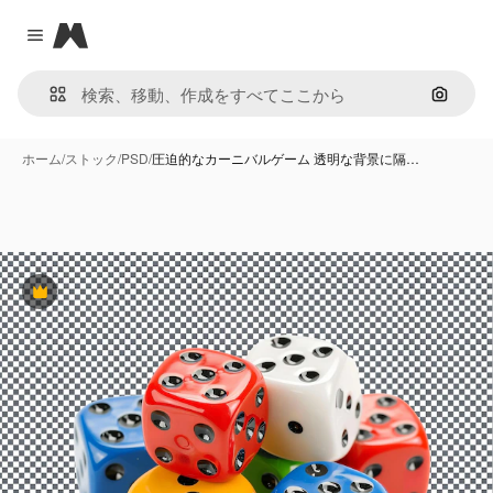
Magnific
Close menu
画像で
ホーム
/
ストック
/
PSD
/
圧迫的なカーニバルゲーム 透明な背景に隔…
Premium