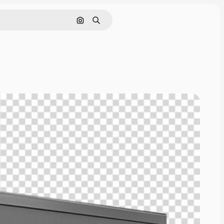
画像で検索
検索