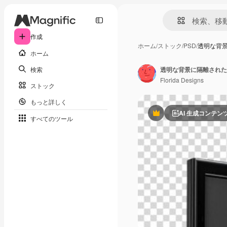
作成
ホーム
/
ストック
/
PSD
/
透明な背
ホーム
検索
透明な背景に隔離された
Florida Designs
ストック
もっと詳しく
AI 生成コンテン
Premium
すべてのツール