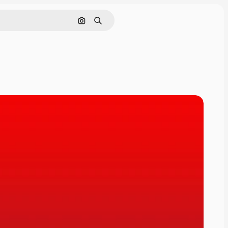
画像で検索
検索