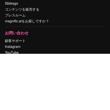
Slidesgo
コンテンツを販売する
プレスルーム
magnific.aiをお探しですか？
お問い合わせ
顧客サポート
Instagram
YouTube
LinkedIn
TikTok
Discord
X
Reddit
Copyright © 2010-
2026
Freepik Company S.L.U.
無断複写・転載を禁じま
す
.