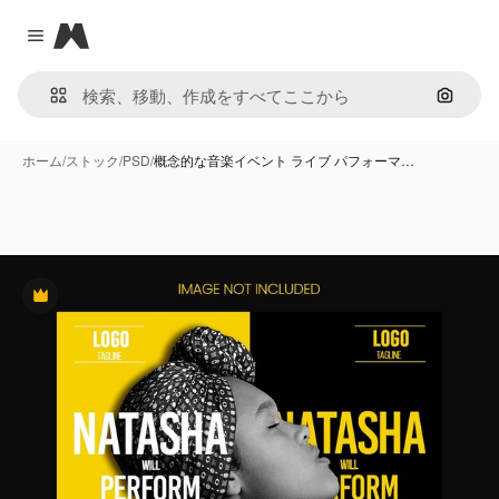
Magnific
Close menu
画像で
ホーム
/
ストック
/
PSD
/
概念的な音楽イベント ライブ パフォーマ…
Premium