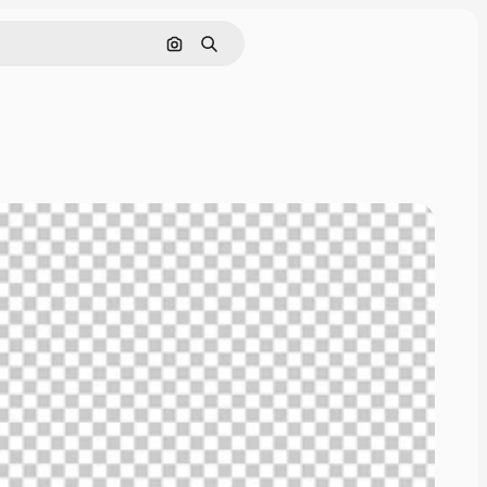
画像で検索
検索