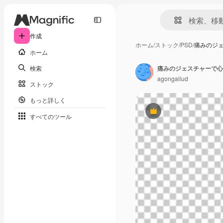
作成
ホーム
/
ストック
/
PSD
/
痛みのジ
ホーム
検索
痛みのジェスチャーで心
agongallud
ストック
もっと詳しく
Premium
すべてのツール