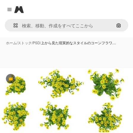
Magnific
Close menu
画像で
ホーム
/
ストック
/
PSD
/
上から見た現実的なスタイルのコーンフラワ…
Premium