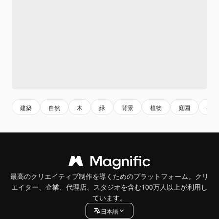
建築
自然
木
緑
背景
植物
庭園
生態
最高のクリエイティブ制作を導くためのプラットフォーム。クリ
エイター、企業、代理店、スタジオを含む100万人以上が利用し
ています。
日本語