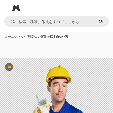
Magnific
Close menu
画像で
ホーム
/
ストック
/
PSD
/
白い背景を指す自信作家
Premium