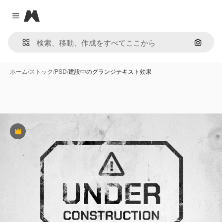
Magnific
Close menu
画像で
ホーム
/
ストック
/
PSD
/
建設中のグランジテキスト効果
Premium