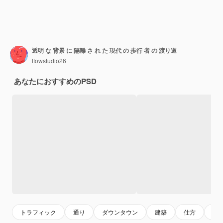
透明 な 背景 に 隔離 さ れ た 現代 の 歩行 者 の 渡り道
flowstudio26
あなたにおすすめのPSD
トラフィック
通り
ダウンタウン
建築
仕方
イ