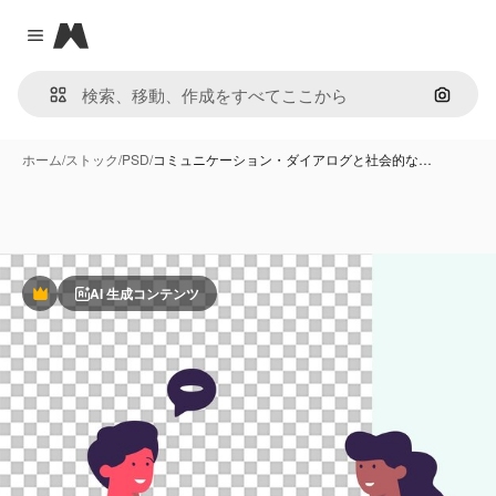
Magnific
Close menu
画像で
ホーム
/
ストック
/
PSD
/
コミュニケーション・ダイアログと社会的な…
AI 生成コンテンツ
Premium