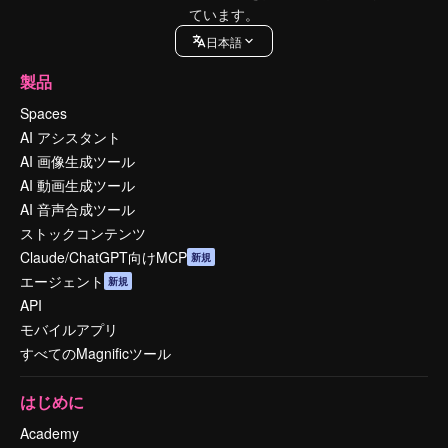
ています。
日本語
製品
Spaces
AI アシスタント
AI 画像生成ツール
AI 動画生成ツール
AI 音声合成ツール
ストックコンテンツ
Claude/ChatGPT向けMCP
新規
エージェント
新規
API
モバイルアプリ
すべてのMagnificツール
はじめに
Academy