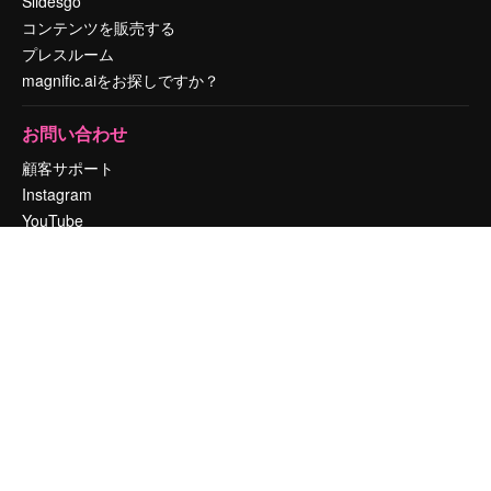
Slidesgo
コンテンツを販売する
プレスルーム
magnific.aiをお探しですか？
お問い合わせ
顧客サポート
Instagram
YouTube
LinkedIn
TikTok
Discord
X
Reddit
Copyright © 2010-
2026
Freepik Company S.L.U.
無断複写・転載を禁じま
す
.