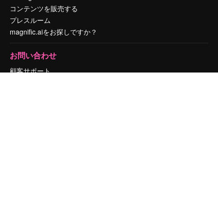
コンテンツを販売する
プレスルーム
magnific.aiをお探しですか？
お問い合わせ
顧客サポート
Instagram
YouTube
LinkedIn
TikTok
Discord
X
Reddit
Copyright © 2010-
2026
Freepik Company S.L.U.
無断複写・転載を禁じま
す
.