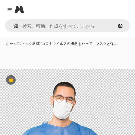
Magnific
Close menu
画像で
ホーム
/
ストック
/
PSD
/
コロナウイルスの概念をやって、マスクと保…
Premium