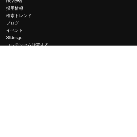
Reviews
採用情報
検索トレンド
ブログ
イベント
Slidesgo
コンテンツを販売する
プレスルーム
magnific.aiをお探しですか？
お問い合わせ
顧客サポート
Instagram
YouTube
LinkedIn
TikTok
Discord
X
Reddit