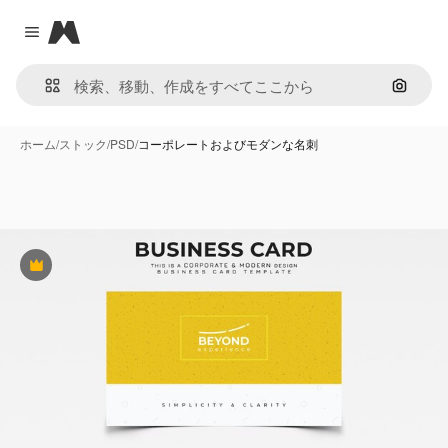
Magnific
Close menu
画像で
ホーム
/
ストック
/
PSD
/
コーポレートおよびモダンな名刺
Premium