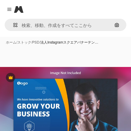
Magnific
Close menu
画像で
ホーム
/
ストック
/
PSD
/
法人Instagramスクエアバナーテン…
Premium