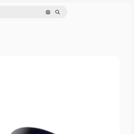
画像で検索
検索