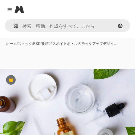
Magnific
Close menu
画像で
ホーム
/
ストック
/
PSD
/
化粧品スポイトボトルのモックアップデザイ…
Premium