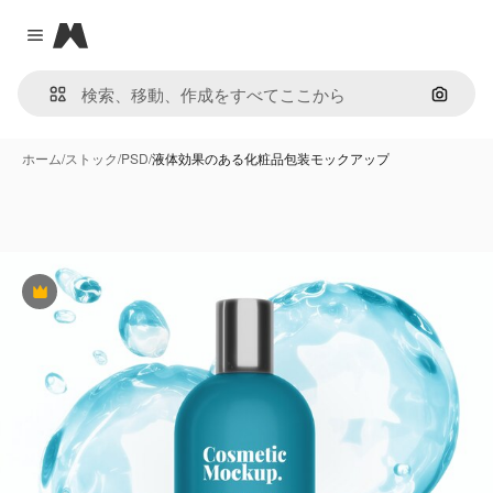
Magnific
Close menu
画像で
ホーム
/
ストック
/
PSD
/
液体効果のある化粧品包装モックアップ
Premium