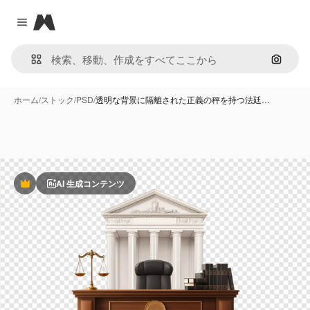
Magnific
Close menu
画像で
ホーム
/
ストック
/
PSD
/
透明な背景に隔離された正義の秤を持つ法廷…
AI 生成コンテンツ
Premium