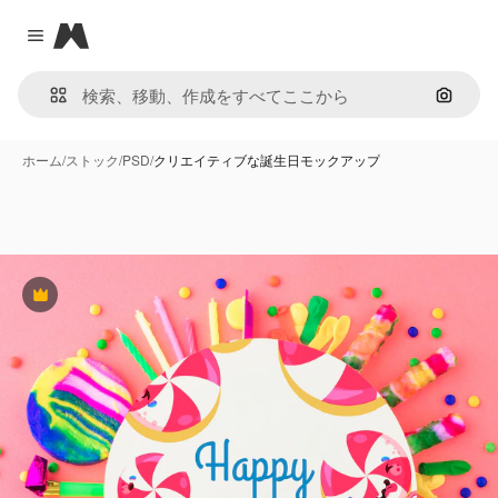
Magnific
Close menu
画像で
ホーム
/
ストック
/
PSD
/
クリエイティブな誕生日モックアップ
Premium