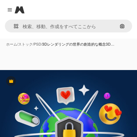
Magnific
Close menu
画像で
ホーム
/
ストック
/
PSD
/
3Dレンダリングの世界の創造的な概念3D…
Premium