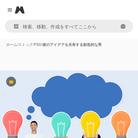
Magnific
Close menu
画像で
ホーム
/
ストック
/
PSD
/
彼のアイデアを共有する創造的な男
Premium