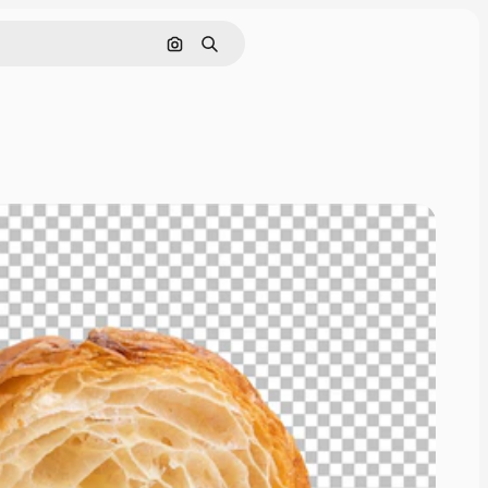
画像で検索
検索