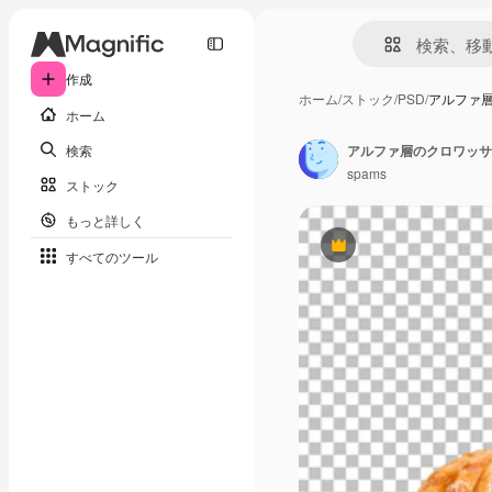
作成
ホーム
/
ストック
/
PSD
/
アルファ
ホーム
検索
アルファ層のクロワッサ
spams
ストック
もっと詳しく
Premium
すべてのツール