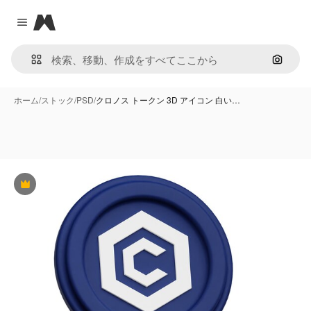
Magnific
Close menu
画像で
ホーム
/
ストック
/
PSD
/
クロノス トークン 3D アイコン 白い…
Premium