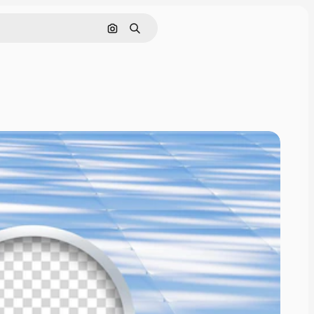
画像で検索
検索