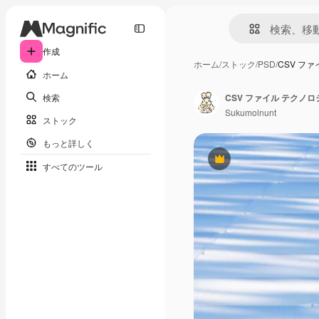
作成
ホーム
/
ストック
/
PSD
/
CSV ファ
ホーム
検索
CSV ファイル テクノ
Sukumolnunt
ストック
もっと詳しく
Premium
すべてのツール