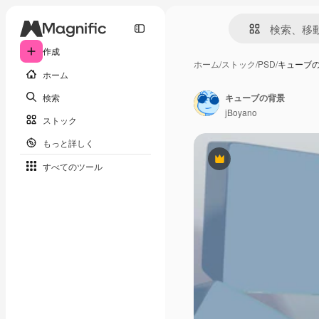
作成
ホーム
/
ストック
/
PSD
/
キューブ
ホーム
検索
キューブの背景
jBoyano
ストック
もっと詳しく
Premium
すべてのツール