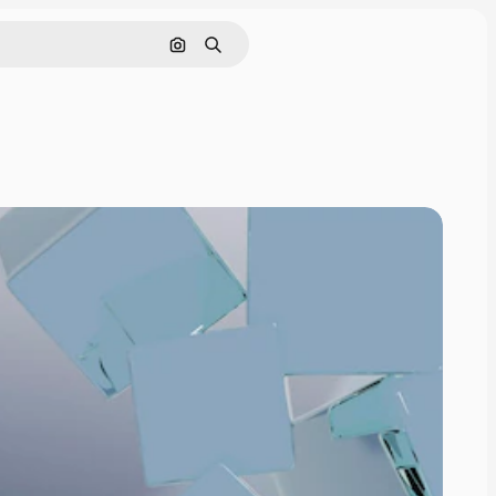
画像で検索
検索