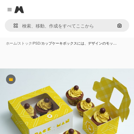
Magnific
Close menu
画像で
ホーム
/
ストック
/
PSD
/
カップケーキボックスには、デザインのモッ…
Premium