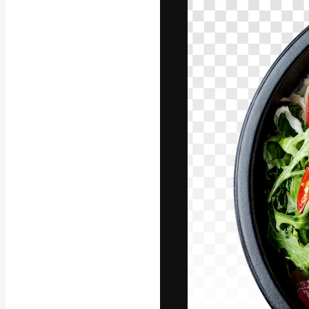
フォント
最高のクリエイ
ットフォーム。
店、スタジオを
います。
日本語
Copyright © 2010-