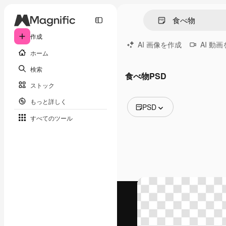
作成
AI 画像を作成
AI 動
ホーム
検索
食べ物PSD
ストック
もっと詳しく
PSD
すべてのツール
全ての画像
ベクトル
イラスト
写真
PSD
テンプレート
モックアップ
動画
映像素材
モーショングラフィックス
動画テンプレート
アイコン
3D モデル