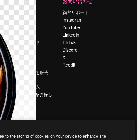
運営
お問い合わせ
料金
顧客サポート
会社概要
Instagram
Reviews
YouTube
採用情報
LinkedIn
検索トレンド
TikTok
ブログ
Discord
イベント
X
Slidesgo
Reddit
コンテンツを販売
する
プレスルーム
magnific.aiをお探し
ですか？
ee to the storing of cookies on your device to enhance site