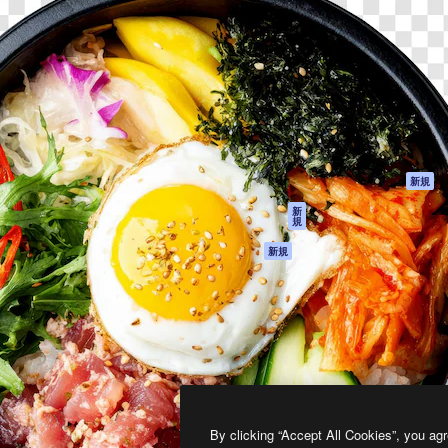
製品
はじめに
ティブ制作を導くためのプラ
Spaces
Academy
クリエイター、企業、代理
AI アシスタント
ドキュメント
含む100万人以上が利用して
AI 画像生成ツール
サポート
AI 動画生成ツール
利用規約
AI 音声合成ツール
プライバシーポリ
シー
ストックコンテン
ツ
オリジナル
新規
Claude/ChatGPT
クッキーポリシー
新
規
向けMCP
トラストセンター
エージェント
アフィリエイト
新規
API
法人向け
モバイルアプリ
すべてのMagnificツ
ール
2026
Freepik Company S.L.U.
無断複写・転載を禁じます
.
By clicking “Accept All Cookies”, you agr