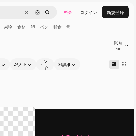
料金
ログイン
新規登録
消去
画像で検索
検索
果物
食材
卵
パン
和食
魚
オ
ン
関連
ラ
性
イ
ン
色
人々
詳細
で
編
集
可
能