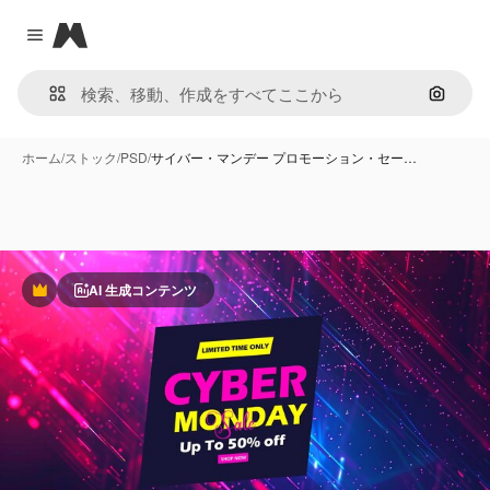
Magnific
Close menu
画像で
ホーム
/
ストック
/
PSD
/
サイバー・マンデー プロモーション・セー…
AI 生成コンテンツ
Premium