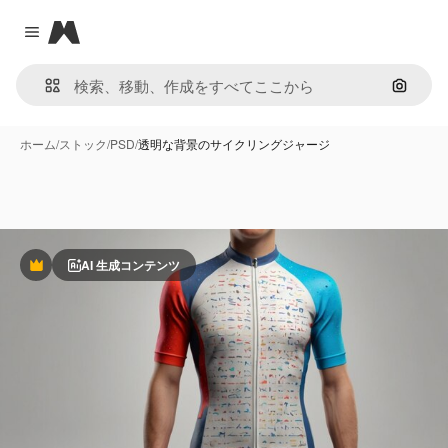
Magnific
Close menu
画像で
ホーム
/
ストック
/
PSD
/
透明な背景のサイクリングジャージ
AI 生成コンテンツ
Premium