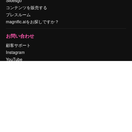
Slidesgo
コンテンツを販売する
プレスルーム
magnific.aiをお探しですか？
お問い合わせ
顧客サポート
Instagram
YouTube
LinkedIn
TikTok
Discord
X
Reddit
Copyright © 2010-
2026
Freepik Company S.L.U.
無断複写・転載を禁じま
す
.