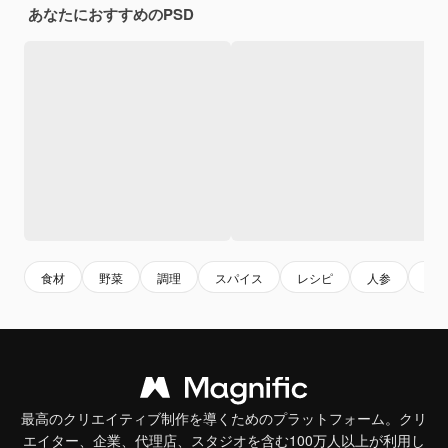
あなたにおすすめのPSD
食材
野菜
調理
スパイス
レシピ
人参
フ
最高のクリエイティブ制作を導くためのプラットフォーム。クリ
エイター、企業、代理店、スタジオを含む100万人以上が利用し