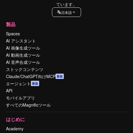
ています。
日本語
製品
Spaces
AI アシスタント
AI 画像生成ツール
AI 動画生成ツール
AI 音声合成ツール
ストックコンテンツ
Claude/ChatGPT向けMCP
新規
エージェント
新規
API
モバイルアプリ
すべてのMagnificツール
はじめに
Academy